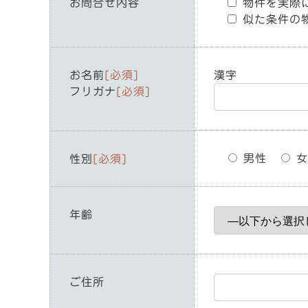
お問合せ内容
物件を実際
似た条件の
お名前
[必須]
漢字
フリガナ
[必須]
男性
女
性別
[必須]
年齢
ご住所