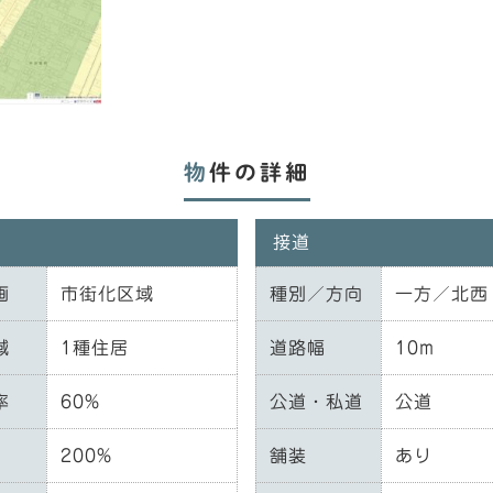
物件の詳細
接道
画
市街化区域
種別／方向
一方／北西
域
1種住居
道路幅
10m
率
60%
公道・私道
公道
200%
舗装
あり