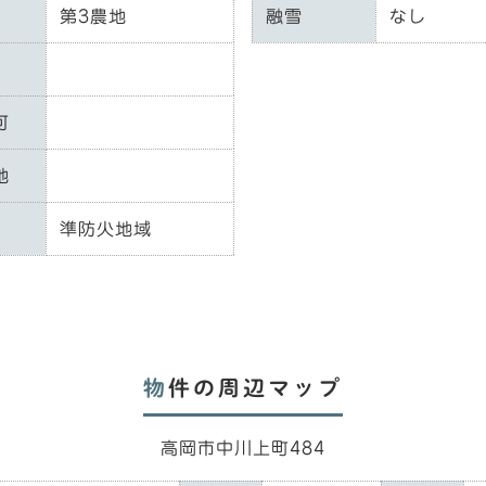
第3農地
融雪
なし
可
地
準防火地域
物件の周辺マップ
高岡市中川上町484