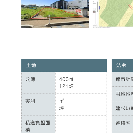
土地
法令
公簿
400㎡
都市計
121坪
用地地
実測
㎡
坪
建ぺい
私道負担面
容積率
積