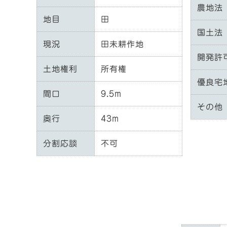
農地法
地目
田
国土法
現況
田未耕作地
開発許
土地権利
所有権
優良宅
間口
9.5m
その他
奥行
43m
分割応談
不可